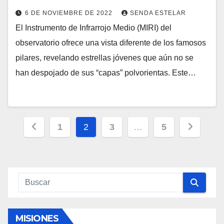
6 DE NOVIEMBRE DE 2022
SENDA ESTELAR
El Instrumento de Infrarrojo Medio (MIRI) del
observatorio ofrece una vista diferente de los famosos
pilares, revelando estrellas jóvenes que aún no se
han despojado de sus “capas” polvorientas. Este…
Paginación
1
2
3
…
5
de
entradas
MISIONES