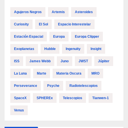
Agujeros Negros
Artemis
Asteroides
Curiosity
El Sol
Espacio Interestelar
Estación Espacial
Europa
Europa Clipper
Exoplanetas
Hubble
Ingenuity
Insight
ISS
James Webb
Juno
JWST
Júpiter
La Luna
Marte
Materia Oscura
MRO
Perseverance
Psyche
Radiotelescopios
SpaceX
SPHEREx
Telescopios
Tianwen-1
Venus