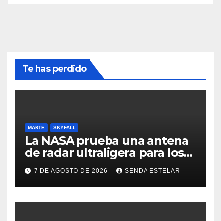
Te has perdido
MARTE
SKYFALL
La NASA prueba una antena
de radar ultraligera para los
helicópteros SkyFall Mars
7 DE AGOSTO DE 2026
SENDA ESTELAR