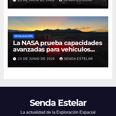
23 DE JULIO DE 2026
SENDA ESTELAR
DIVULGACIÓN
La NASA prueba capacidades
avanzadas para vehículos
exploradores lunares y
23 DE JUNIO DE 2026
SENDA ESTELAR
marcianos.
Senda Estelar
La actualidad de la Exploración Espacial