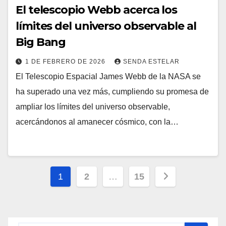
El telescopio Webb acerca los
límites del universo observable al
Big Bang
1 DE FEBRERO DE 2026
SENDA ESTELAR
El Telescopio Espacial James Webb de la NASA se
ha superado una vez más, cumpliendo su promesa de
ampliar los límites del universo observable,
acercándonos al amanecer cósmico, con la…
Paginación
1
2
…
15
de
entradas