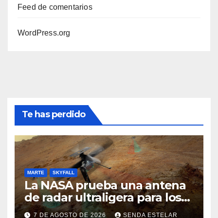
Feed de comentarios
WordPress.org
Te has perdido
MARTE
SKYFALL
La NASA prueba una antena
de radar ultraligera para los
helicópteros SkyFall Mars
7 DE AGOSTO DE 2026
SENDA ESTELAR