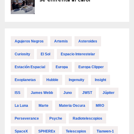
Agujeros Negros
Artemis
Asteroides
Curiosity
El Sol
Espacio Interestelar
Estación Espacial
Europa
Europa Clipper
Exoplanetas
Hubble
Ingenuity
Insight
ISS
James Webb
Juno
JWST
Júpiter
La Luna
Marte
Materia Oscura
MRO
Perseverance
Psyche
Radiotelescopios
SpaceX
SPHEREx
Telescopios
Tianwen-1