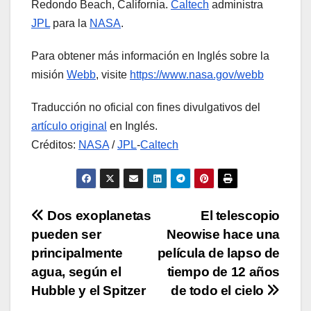
Redondo Beach, California.
Caltech
administra
JPL
para la
NASA
.
Para obtener más información en Inglés sobre la
misión
Webb
, visite
https://www.nasa.gov/webb
Traducción no oficial con fines divulgativos del
artículo original
en Inglés.
Créditos:
NASA
/
JPL
-
Caltech
Navegación
Dos exoplanetas
El telescopio
pueden ser
Neowise hace una
de
principalmente
película de lapso de
entradas
agua, según el
tiempo de 12 años
Hubble y el Spitzer
de todo el cielo