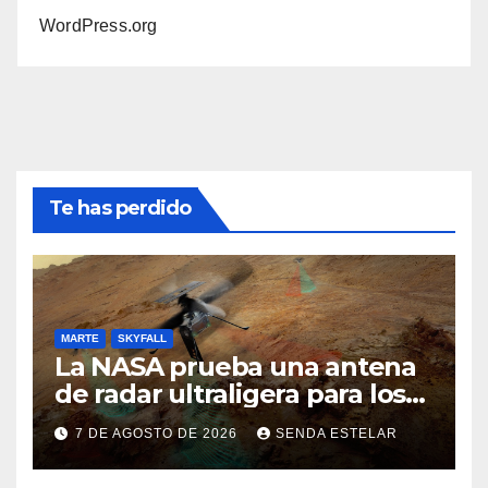
WordPress.org
Te has perdido
MARTE
SKYFALL
La NASA prueba una antena
de radar ultraligera para los
helicópteros SkyFall Mars
7 DE AGOSTO DE 2026
SENDA ESTELAR