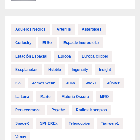
Agujeros Negros
Artemis
Asteroides
Curiosity
El Sol
Espacio Interestelar
Estación Espacial
Europa
Europa Clipper
Exoplanetas
Hubble
Ingenuity
Insight
ISS
James Webb
Juno
JWST
Júpiter
La Luna
Marte
Materia Oscura
MRO
Perseverance
Psyche
Radiotelescopios
SpaceX
SPHEREx
Telescopios
Tianwen-1
Venus