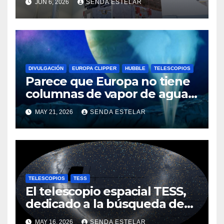
JUN 6, 2026
SENDA ESTELAR
DIVULGACIÓN
EUROPA CLIPPER
HUBBLE
TELESCOPIOS
Parece que Europa no tiene
columnas de vapor de agua
después de todo
MAY 21, 2026
SENDA ESTELAR
TELESCOPIOS
TESS
El telescopio espacial TESS,
dedicado a la búsqueda de
planetas, revela un cielo
MAY 16, 2026
SENDA ESTELAR