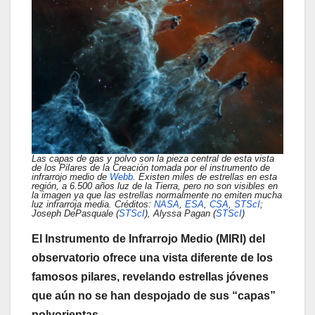
Las capas de gas y polvo son la pieza central de esta vista
de los Pilares de la Creación tomada por el instrumento de
infrarrojo medio de
Webb
. Existen miles de estrellas en esta
región, a 6.500 años luz de la Tierra, pero no son visibles en
la imagen ya que las estrellas normalmente no emiten mucha
luz infrarroja media. Créditos:
NASA
,
ESA
,
CSA
,
STScI
;
Joseph DePasquale (
STScI
), Alyssa Pagan (
STScI
)
El Instrumento de Infrarrojo Medio (MIRI) del
observatorio ofrece una vista diferente de los
famosos pilares, revelando estrellas jóvenes
que aún no se han despojado de sus “capas”
polvorientas.