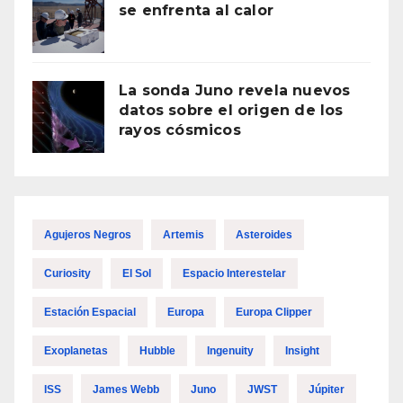
se enfrenta al calor
La sonda Juno revela nuevos
datos sobre el origen de los
rayos cósmicos
Agujeros Negros
Artemis
Asteroides
Curiosity
El Sol
Espacio Interestelar
Estación Espacial
Europa
Europa Clipper
Exoplanetas
Hubble
Ingenuity
Insight
ISS
James Webb
Juno
JWST
Júpiter