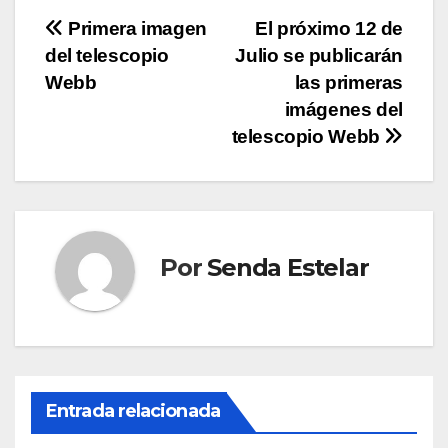
Navegación
Primera imagen
El próximo 12 de
del telescopio
Julio se publicarán
de
Webb
las primeras
entradas
imágenes del
telescopio Webb
Por
Senda Estelar
Entrada relacionada