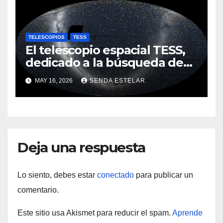
TELESCOPIOS
TESS
El telescopio espacial TESS,
dedicado a la búsqueda de
planetas, revela un cielo
MAY 16, 2026
SENDA ESTELAR
nocturno deslumbrante
Deja una respuesta
Lo siento, debes estar
conectado
para publicar un
comentario.
Este sitio usa Akismet para reducir el spam.
Aprende