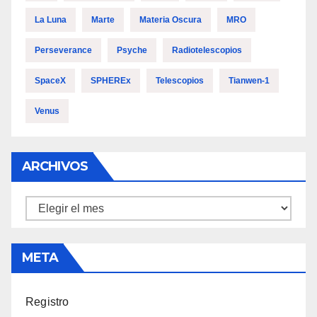
La Luna
Marte
Materia Oscura
MRO
Perseverance
Psyche
Radiotelescopios
SpaceX
SPHEREx
Telescopios
Tianwen-1
Venus
ARCHIVOS
Archivos
META
Registro