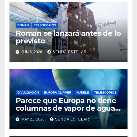
ROMAN
TELESCOPIOS
Roman se lanzará antes de lo
previsto
JUN 6, 2026
SENDA ESTELAR
DIVULGACIÓN
EUROPA CLIPPER
HUBBLE
TELESCOPIOS
Parece que Europa no tiene
columnas de vapor de agua
después de todo
MAY 21, 2026
SENDA ESTELAR