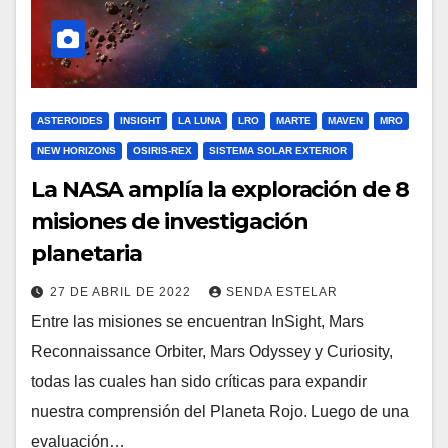
ASTEROIDES
INSIGHT
LA LUNA
LRO
MARTE
MAVEN
MRO
NEW HORIZONS
OSIRIS-REX
SISTEMA SOLAR EXTERIOR
La NASA amplía la exploración de 8
misiones de investigación
planetaria
27 DE ABRIL DE 2022
SENDA ESTELAR
Entre las misiones se encuentran InSight, Mars
Reconnaissance Orbiter, Mars Odyssey y Curiosity,
todas las cuales han sido críticas para expandir
nuestra comprensión del Planeta Rojo. Luego de una
evaluación…