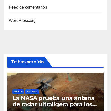
Feed de comentarios
WordPress.org
Te has perdido
MARTE
SKYFALL
La NASA prueba una antena
de radar ultraligera para los
helicópteros SkyFall Mars