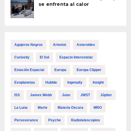
se enfrenta al calor
Agujeros Negros
Artemis
Asteroides
Curiosity
El Sol
Espacio Interestelar
Estación Espacial
Europa
Europa Clipper
Exoplanetas
Hubble
Ingenuity
Insight
ISS
James Webb
Juno
JWST
Júpiter
La Luna
Marte
Materia Oscura
MRO
Perseverance
Psyche
Radiotelescopios