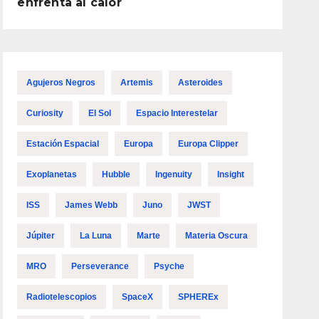
enfrenta al calor
Agujeros Negros
Artemis
Asteroides
Curiosity
El Sol
Espacio Interestelar
Estación Espacial
Europa
Europa Clipper
Exoplanetas
Hubble
Ingenuity
Insight
ISS
James Webb
Juno
JWST
Júpiter
La Luna
Marte
Materia Oscura
MRO
Perseverance
Psyche
Radiotelescopios
SpaceX
SPHEREx