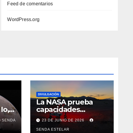
Feed de comentarios
WordPress.org
DIVULGACIÓN
La NASA prueba
Io,
capacidades
 de
avanzadas para
SENDA
23 DE JUNIO DE 2026
vehículos
exploradores
SENDA ESTELAR