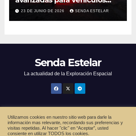
exploradores lunares y
23 DE JUNIO DE 2026
SENDA ESTELAR
marcianos.
Senda Estelar
La actualidad de la Exploración Espacial
Utilizamos cookies en nuestro sitio web para darle la
Funciona gracias a WordPress
|
Tema: Newsup de
Themeansar
información mas relevante, recordando sus preferencias y
visitas repetidas. Al hacer "clic" en “Aceptar”, usted
Inicio
Política de privacidad
Cookies
Términos de servicio
consiente en utilizar TODOS los cookies.