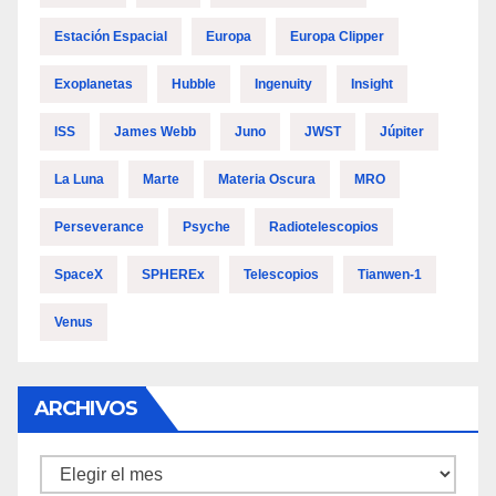
Estación Espacial
Europa
Europa Clipper
Exoplanetas
Hubble
Ingenuity
Insight
ISS
James Webb
Juno
JWST
Júpiter
La Luna
Marte
Materia Oscura
MRO
Perseverance
Psyche
Radiotelescopios
SpaceX
SPHEREx
Telescopios
Tianwen-1
Venus
ARCHIVOS
Archivos