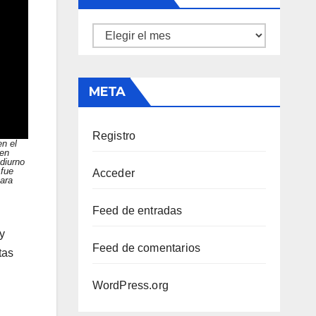
Archivos
META
Registro
en el
 en
 diurno
fue
Acceder
mara
Feed de entradas
y
Feed de comentarios
tas
WordPress.org