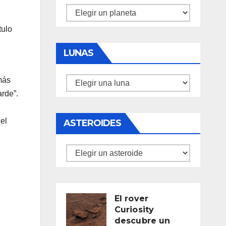
Planetas
tulo
LUNAS
más
Lunas
arde”.
el
ASTEROIDES
Asteroides
El rover
Curiosity
descubre un