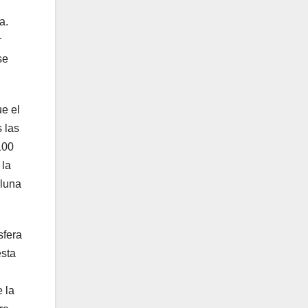
a.
r
se
ue el
 las
100
 la
 luna
sfera
esta
e la