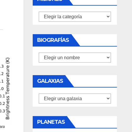
Misiones
BIOGRAFÍAS
Biografías
GALAXIAS
Galaxias
PLANETAS
ara