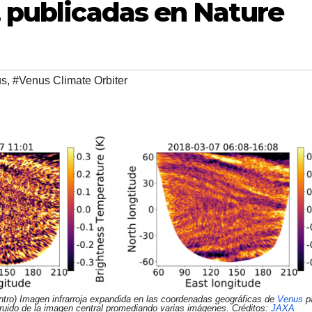
, publicadas en Nature
us
,
#Venus Climate Orbiter
ntro) Imagen infrarroja expandida en las coordenadas geográficas de
Venus
p
l ruido de la imagen central promediando varias imágenes. Créditos:
JAXA