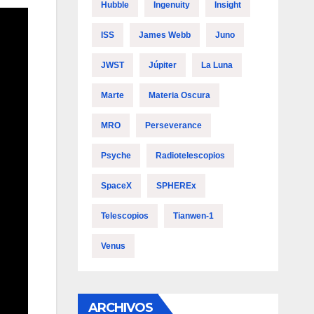
Hubble
Ingenuity
Insight
ISS
James Webb
Juno
JWST
Júpiter
La Luna
Marte
Materia Oscura
MRO
Perseverance
Psyche
Radiotelescopios
SpaceX
SPHEREx
Telescopios
Tianwen-1
Venus
ARCHIVOS