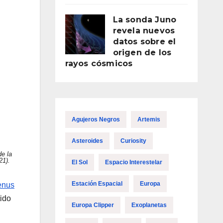
La sonda Juno
revela nuevos
datos sobre el
origen de los
rayos cósmicos
Agujeros Negros
Artemis
Asteroides
Curiosity
de la
21).
El Sol
Espacio Interestelar
Estación Espacial
Europa
enus
tido
Europa Clipper
Exoplanetas