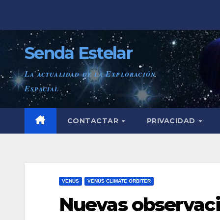
Saltar
al
contenido
Senda Estelar
La actualidad de la Exploración
Espacial
CONTACTAR
PRIVACIDAD
VENUS
VENUS CLIMATE ORBITER
Nuevas observaci