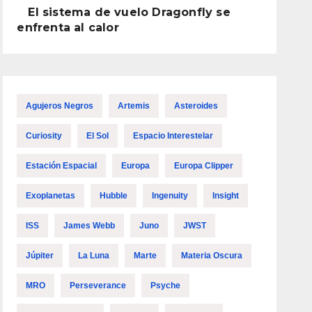
El sistema de vuelo Dragonfly se
enfrenta al calor
Agujeros Negros
Artemis
Asteroides
Curiosity
El Sol
Espacio Interestelar
Estación Espacial
Europa
Europa Clipper
Exoplanetas
Hubble
Ingenuity
Insight
ISS
James Webb
Juno
JWST
Júpiter
La Luna
Marte
Materia Oscura
MRO
Perseverance
Psyche