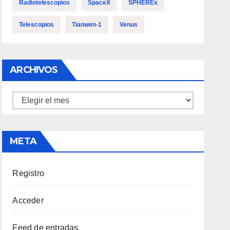
Radiotelescopios
SpaceX
SPHEREx
Telescopios
Tianwen-1
Venus
ARCHIVOS
Archivos
META
Registro
Acceder
Feed de entradas