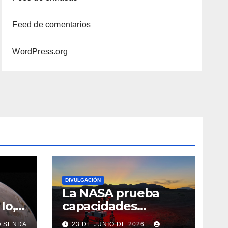
Feed de comentarios
WordPress.org
DIVULGACIÓN
La NASA prueba
Io,
capacidades
 de
avanzadas para
SENDA
23 DE JUNIO DE 2026