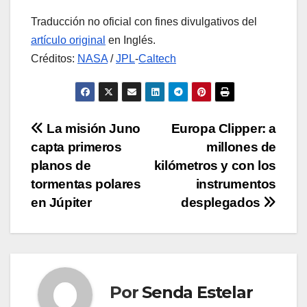
Traducción no oficial con fines divulgativos del
artículo original
en Inglés.
Créditos:
NASA
/
JPL
-
Caltech
Navegación
La misión Juno
Europa Clipper: a
capta primeros
millones de
de
planos de
kilómetros y con los
entradas
tormentas polares
instrumentos
en Júpiter
desplegados
Por
Senda Estelar