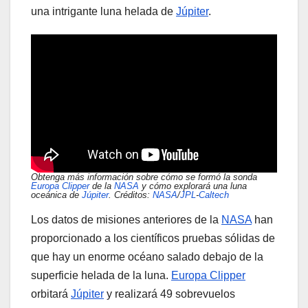
una intrigante luna helada de
Júpiter
.
Obtenga más información sobre cómo se formó la sonda
Europa Clipper
de la
NASA
y cómo explorará una luna
oceánica de
Júpiter
. Créditos:
NASA
/
JPL
-
Caltech
Los datos de misiones anteriores de la
NASA
han
proporcionado a los científicos pruebas sólidas de
que hay un enorme océano salado debajo de la
superficie helada de la luna.
Europa Clipper
orbitará
Júpiter
y realizará 49 sobrevuelos