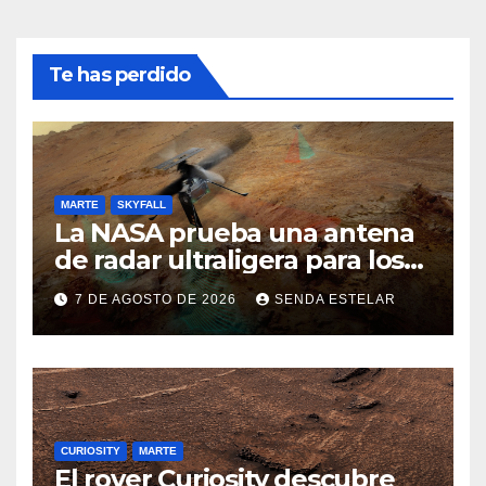
Te has perdido
MARTE
SKYFALL
La NASA prueba una antena
de radar ultraligera para los
helicópteros SkyFall Mars
7 DE AGOSTO DE 2026
SENDA ESTELAR
CURIOSITY
MARTE
El rover Curiosity descubre