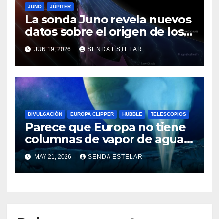
JUNO
JÚPITER
La sonda Juno revela nuevos
datos sobre el origen de los
rayos cósmicos
JUN 19, 2026
SENDA ESTELAR
DIVULGACIÓN
EUROPA CLIPPER
HUBBLE
TELESCOPIOS
Parece que Europa no tiene
columnas de vapor de agua
después de todo
MAY 21, 2026
SENDA ESTELAR