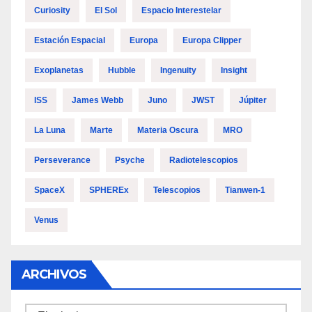
Curiosity
El Sol
Espacio Interestelar
Estación Espacial
Europa
Europa Clipper
Exoplanetas
Hubble
Ingenuity
Insight
ISS
James Webb
Juno
JWST
Júpiter
La Luna
Marte
Materia Oscura
MRO
Perseverance
Psyche
Radiotelescopios
SpaceX
SPHEREx
Telescopios
Tianwen-1
Venus
ARCHIVOS