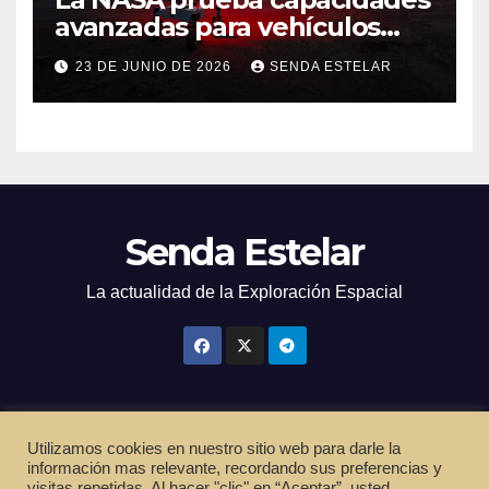
avanzadas para vehículos
exploradores lunares y
23 DE JUNIO DE 2026
SENDA ESTELAR
marcianos.
Senda Estelar
La actualidad de la Exploración Espacial
Utilizamos cookies en nuestro sitio web para darle la
Funciona gracias a WordPress
|
Tema: Newsup de
Themeansar
información mas relevante, recordando sus preferencias y
visitas repetidas. Al hacer "clic" en “Aceptar”, usted