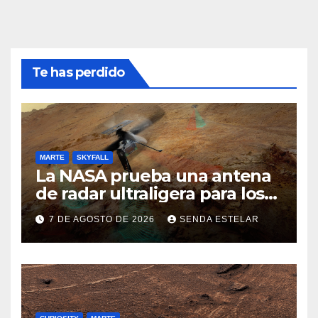
Te has perdido
MARTE
SKYFALL
La NASA prueba una antena
de radar ultraligera para los
helicópteros SkyFall Mars
7 DE AGOSTO DE 2026
SENDA ESTELAR