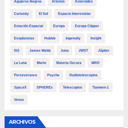
Agujeros Negros
Artemis
Asteroides
Curiosity
El Sol
Espacio Interestelar
Estación Espacial
Europa
Europa Clipper
Exoplanetas
Hubble
Ingenuity
Insight
ISS
James Webb
Juno
JWST
Júpiter
La Luna
Marte
Materia Oscura
MRO
Perseverance
Psyche
Radiotelescopios
SpaceX
SPHEREx
Telescopios
Tianwen-1
Venus
ARCHIVOS