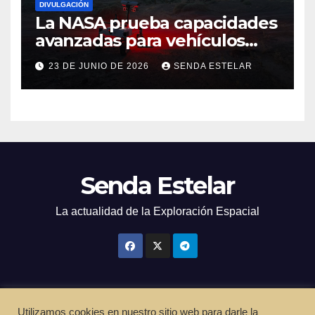
DIVULGACIÓN
La NASA prueba capacidades
avanzadas para vehículos
exploradores lunares y
23 DE JUNIO DE 2026
SENDA ESTELAR
marcianos.
Senda Estelar
La actualidad de la Exploración Espacial
Utilizamos cookies en nuestro sitio web para darle la
Funciona gracias a WordPress
|
Tema: Newsup de
Themeansar