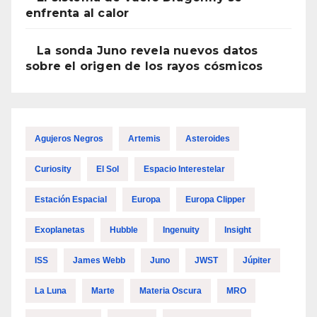
enfrenta al calor
La sonda Juno revela nuevos datos
sobre el origen de los rayos cósmicos
Agujeros Negros
Artemis
Asteroides
Curiosity
El Sol
Espacio Interestelar
Estación Espacial
Europa
Europa Clipper
Exoplanetas
Hubble
Ingenuity
Insight
ISS
James Webb
Juno
JWST
Júpiter
La Luna
Marte
Materia Oscura
MRO