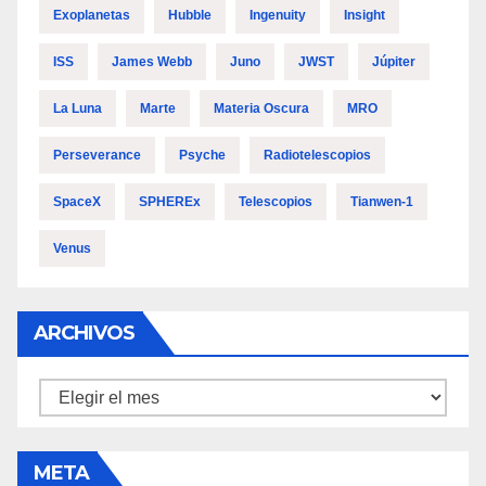
Exoplanetas
Hubble
Ingenuity
Insight
ISS
James Webb
Juno
JWST
Júpiter
La Luna
Marte
Materia Oscura
MRO
Perseverance
Psyche
Radiotelescopios
SpaceX
SPHEREx
Telescopios
Tianwen-1
Venus
ARCHIVOS
Archivos
META