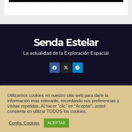
Senda Estelar
La actualidad de la Exploración Espacial
Utilizamos cookies en nuestro sitio web para darle la
Funciona gracias a WordPress
|
Tema: Newsup de
Themeansar
información mas relevante, recordando sus preferencias y
visitas repetidas. Al hacer "clic" en “Aceptar”, usted
Inicio
Política de privacidad
Cookies
Términos de servicio
consiente en utilizar TODOS los cookies.
Contactar
Suscripción
Config. Cookies
ACEPTAR