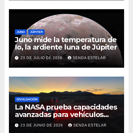
JUNO
JÚPITER
Juno mide la temperatura de
Io, la ardiente luna de Júpiter
23 DE JULIO DE 2026
SENDA ESTELAR
DIVULGACIÓN
La NASA prueba capacidades
avanzadas para vehículos
exploradores lunares y
23 DE JUNIO DE 2026
SENDA ESTELAR
marcianos.