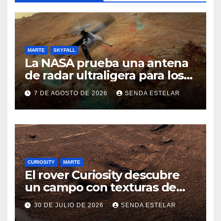
MARTE
SKYFALL
La NASA prueba una antena
de radar ultraligera para los
helicópteros SkyFall Mars
7 DE AGOSTO DE 2026
SENDA ESTELAR
CURIOSITY
MARTE
El rover Curiosity descubre
un campo con texturas de
panal
30 DE JULIO DE 2026
SENDA ESTELAR