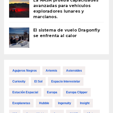
La NASA prueba capacidades
avanzadas para vehículos
exploradores lunares y
marcianos.
El sistema de vuelo Dragonfly
se enfrenta al calor
Agujeros Negros
Artemis
Asteroides
Curiosity
El Sol
Espacio Interestelar
Estación Espacial
Europa
Europa Clipper
Exoplanetas
Hubble
Ingenuity
Insight