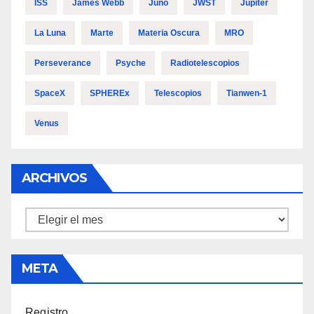
ISS
James Webb
Juno
JWST
Júpiter
La Luna
Marte
Materia Oscura
MRO
Perseverance
Psyche
Radiotelescopios
SpaceX
SPHEREx
Telescopios
Tianwen-1
Venus
ARCHIVOS
Archivos
META
Registro