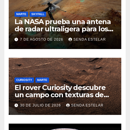
MARTE
SKYFALL
La NASA prueba una antena
de radar ultraligera para los
helicópteros SkyFall Mars
7 DE AGOSTO DE 2026
SENDA ESTELAR
CURIOSITY
MARTE
El rover Curiosity descubre
un campo con texturas de
panal
30 DE JULIO DE 2026
SENDA ESTELAR