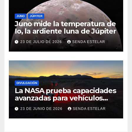
JUNO
JÚPITER
Juno mide la temperatura de
Io, la ardiente luna de Júpiter
23 DE JULIO DE 2026
SENDA ESTELAR
DIVULGACIÓN
La NASA prueba capacidades
avanzadas para vehículos
exploradores lunares y
23 DE JUNIO DE 2026
SENDA ESTELAR
marcianos.