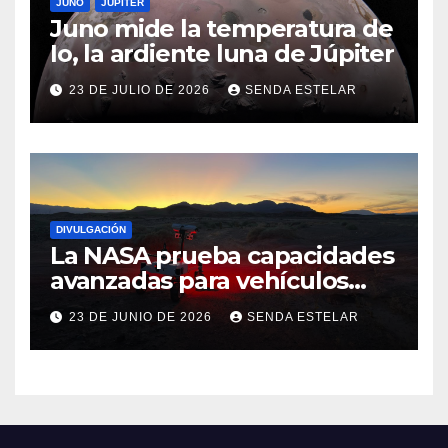
JUNO
JÚPITER
Juno mide la temperatura de
Io, la ardiente luna de Júpiter
23 DE JULIO DE 2026
SENDA ESTELAR
DIVULGACIÓN
La NASA prueba capacidades
avanzadas para vehículos
exploradores lunares y
23 DE JUNIO DE 2026
SENDA ESTELAR
marcianos.