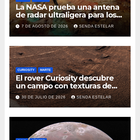
La NASA prueba una antena
de radar ultraligera para los
helicópteros SkyFall Mars
7 DE AGOSTO DE 2026
SENDA ESTELAR
CURIOSITY
MARTE
El rover Curiosity descubre
un campo con texturas de
panal
30 DE JULIO DE 2026
SENDA ESTELAR