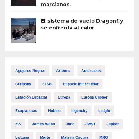
marcianos.
El sistema de vuelo Dragonfly
se enfrenta al calor
Agujeros Negros
Artemis
Asteroides
Curiosity
El Sol
Espacio Interestelar
Estación Espacial
Europa
Europa Clipper
Exoplanetas
Hubble
Ingenuity
Insight
ISS
James Webb
Juno
JWST
Júpiter
La Luna
Marte
Materia Oscura
MRO