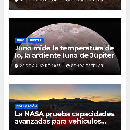
30 DE JULIO DE 2026
SENDA ESTELAR
JUNO
JÚPITER
Juno mide la temperatura de
Io, la ardiente luna de Júpiter
23 DE JULIO DE 2026
SENDA ESTELAR
DIVULGACIÓN
La NASA prueba capacidades
avanzadas para vehículos
exploradores lunares y