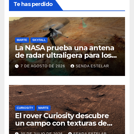
Te has perdido
MARTE
SKYFALL
La NASA prueba una antena
de radar ultraligera para los
helicópteros SkyFall Mars
7 DE AGOSTO DE 2026
SENDA ESTELAR
CURIOSITY
MARTE
El rover Curiosity descubre
un campo con texturas de
panal