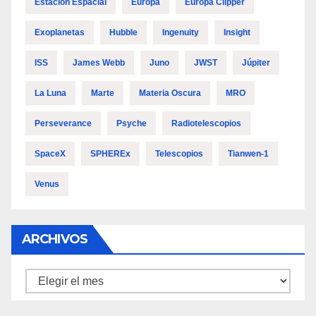
Estación Espacial
Europa
Europa Clipper
Exoplanetas
Hubble
Ingenuity
Insight
ISS
James Webb
Juno
JWST
Júpiter
La Luna
Marte
Materia Oscura
MRO
Perseverance
Psyche
Radiotelescopios
SpaceX
SPHEREx
Telescopios
Tianwen-1
Venus
ARCHIVOS
Archivos