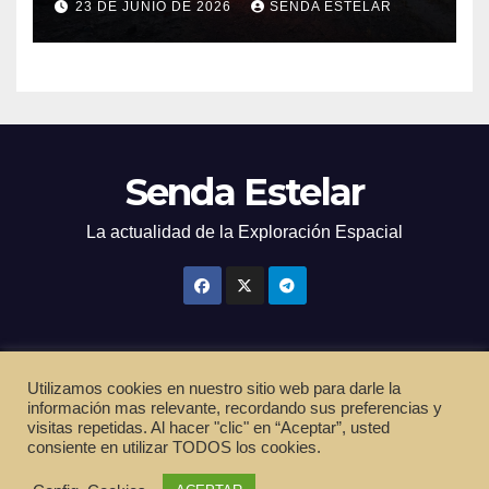
23 DE JUNIO DE 2026
SENDA ESTELAR
marcianos.
Senda Estelar
La actualidad de la Exploración Espacial
Utilizamos cookies en nuestro sitio web para darle la
Funciona gracias a WordPress
|
Tema: Newsup de
Themeansar
información mas relevante, recordando sus preferencias y
visitas repetidas. Al hacer "clic" en “Aceptar”, usted
Inicio
Política de privacidad
Cookies
Términos de servicio
consiente en utilizar TODOS los cookies.