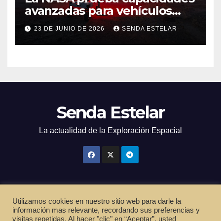
avanzadas para vehículos
exploradores lunares y
23 DE JUNIO DE 2026
SENDA ESTELAR
marcianos.
Senda Estelar
La actualidad de la Exploración Espacial
Utilizamos cookies en nuestro sitio web para darle la
Funciona gracias a WordPress
|
Tema: Newsup de
Themeansar
información mas relevante, recordando sus preferencias y
visitas repetidas. Al hacer "clic" en “Aceptar”, usted