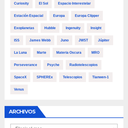
Curiosity
El Sol
Espacio Interestelar
Estación Espacial
Europa
Europa Clipper
Exoplanetas
Hubble
Ingenuity
Insight
ISS
James Webb
Juno
JWST
Júpiter
La Luna
Marte
Materia Oscura
MRO
Perseverance
Psyche
Radiotelescopios
SpaceX
SPHEREx
Telescopios
Tianwen-1
Venus
ARCHIVOS
Archivos