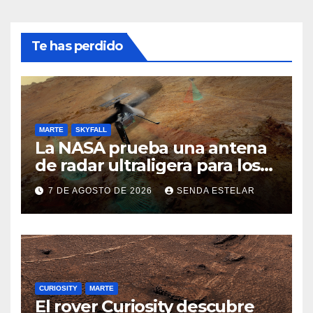
Te has perdido
MARTE
SKYFALL
La NASA prueba una antena
de radar ultraligera para los
helicópteros SkyFall Mars
7 DE AGOSTO DE 2026
SENDA ESTELAR
CURIOSITY
MARTE
El rover Curiosity descubre