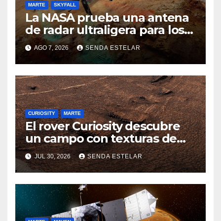
MARTE
SKYFALL
La NASA prueba una antena
de radar ultraligera para los
helicópteros SkyFall Mars
AGO 7, 2026
SENDA ESTELAR
CURIOSITY
MARTE
El rover Curiosity descubre
un campo con texturas de
panal
JUL 30, 2026
SENDA ESTELAR