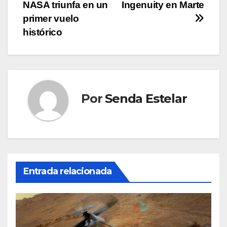
de
NASA triunfa en un
Ingenuity en Marte
entradas
primer vuelo
histórico
Por
Senda Estelar
Entrada relacionada