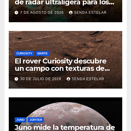
de radar ultraligera para los
helicópteros SkyFall Mars
7 DE AGOSTO DE 2026
SENDA ESTELAR
CURIOSITY
MARTE
El rover Curiosity descubre
un campo con texturas de
panal
30 DE JULIO DE 2026
SENDA ESTELAR
JUNO
JÚPITER
Juno mide la temperatura de