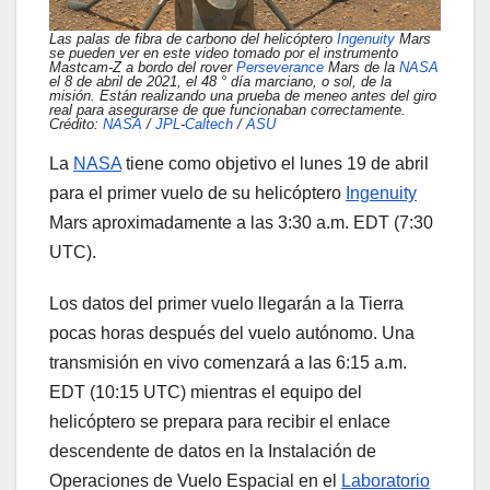
Las palas de fibra de carbono del helicóptero
Ingenuity
Mars
se pueden ver en este video tomado por el instrumento
Mastcam-Z a bordo del rover
Perseverance
Mars de la
NASA
el 8 de abril de 2021, el 48 ° día marciano, o sol, de la
misión. Están realizando una prueba de meneo antes del giro
real para asegurarse de que funcionaban correctamente.
Crédito:
NASA
/
JPL
-
Caltech
/
ASU
La
NASA
tiene como objetivo el lunes 19 de abril
para el primer vuelo de su helicóptero
Ingenuity
Mars aproximadamente a las 3:30 a.m. EDT (7:30
UTC).
Los datos del primer vuelo llegarán a la Tierra
pocas horas después del vuelo autónomo. Una
transmisión en vivo comenzará a las 6:15 a.m.
EDT (10:15 UTC) mientras el equipo del
helicóptero se prepara para recibir el enlace
descendente de datos en la Instalación de
Operaciones de Vuelo Espacial en el
Laboratorio