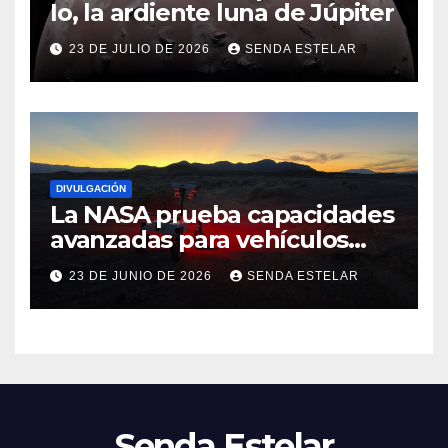
Io, la ardiente luna de Júpiter
23 DE JULIO DE 2026
SENDA ESTELAR
DIVULGACIÓN
La NASA prueba capacidades
avanzadas para vehículos
exploradores lunares y
23 DE JUNIO DE 2026
SENDA ESTELAR
marcianos.
Senda Estelar