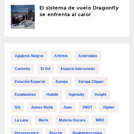
El sistema de vuelo Dragonfly
se enfrenta al calor
Agujeros Negros
Artemis
Asteroides
Curiosity
El Sol
Espacio Interestelar
Estación Espacial
Europa
Europa Clipper
Exoplanetas
Hubble
Ingenuity
Insight
ISS
James Webb
Juno
JWST
Júpiter
La Luna
Marte
Materia Oscura
MRO
Perseverance
Psyche
Radiotelescopios