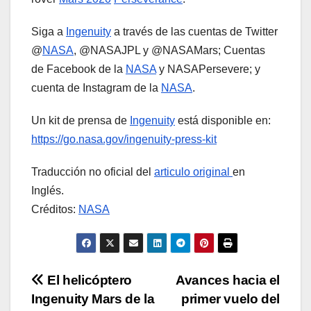
Siga a
Ingenuity
a través de las cuentas de Twitter
@
NASA
, @NASAJPL y @NASAMars; Cuentas
de Facebook de la
NASA
y NASAPersevere; y
cuenta de Instagram de la
NASA
.
Un kit de prensa de
Ingenuity
está disponible en:
https://go.nasa.gov/ingenuity-press-kit
Traducción no oficial del
articulo original
en
Inglés.
Créditos:
NASA
Navegación
El helicóptero
Avances hacia el
Ingenuity Mars de la
primer vuelo del