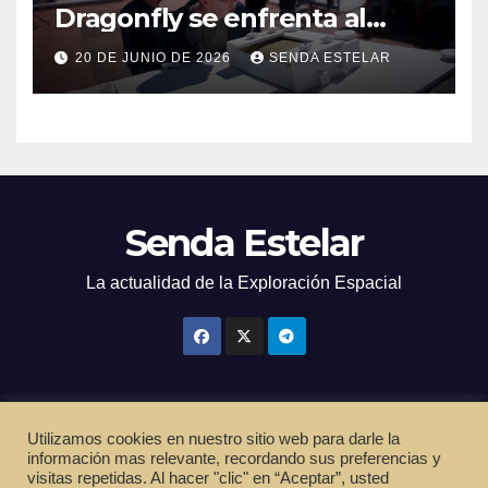
Dragonfly se enfrenta al
calor
20 DE JUNIO DE 2026
SENDA ESTELAR
Senda Estelar
La actualidad de la Exploración Espacial
Utilizamos cookies en nuestro sitio web para darle la
Funciona gracias a WordPress
|
Tema: Newsup de
Themeansar
información mas relevante, recordando sus preferencias y
visitas repetidas. Al hacer "clic" en “Aceptar”, usted