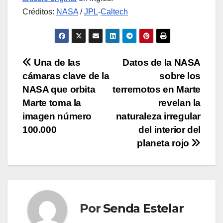
Créditos:
NASA
/
JPL
-
Caltech
Navegación
Una de las
Datos de la NASA
cámaras clave de la
sobre los
de
NASA que orbita
terremotos en Marte
entradas
Marte toma la
revelan la
imagen número
naturaleza irregular
100.000
del interior del
planeta rojo
Por
Senda Estelar