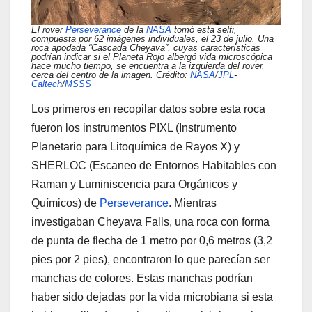
El rover
Perseverance
de la
NASA
tomó esta selfi,
compuesta por 62 imágenes individuales, el 23 de julio. Una
roca apodada “Cascada Cheyava”, cuyas características
podrían indicar si el Planeta Rojo albergó vida microscópica
hace mucho tiempo, se encuentra a la izquierda del rover,
cerca del centro de la imagen. Crédito:
NASA
/
JPL
-
Caltech
/
MSSS
Los primeros en recopilar datos sobre esta roca
fueron los instrumentos PIXL (Instrumento
Planetario para Litoquímica de Rayos X) y
SHERLOC (Escaneo de Entornos Habitables con
Raman y Luminiscencia para Orgánicos y
Químicos) de
Perseverance
. Mientras
investigaban Cheyava Falls, una roca con forma
de punta de flecha de 1 metro por 0,6 metros (3,2
pies por 2 pies), encontraron lo que parecían ser
manchas de colores. Estas manchas podrían
haber sido dejadas por la vida microbiana si esta