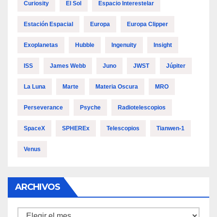
Curiosity
El Sol
Espacio Interestelar
Estación Espacial
Europa
Europa Clipper
Exoplanetas
Hubble
Ingenuity
Insight
ISS
James Webb
Juno
JWST
Júpiter
La Luna
Marte
Materia Oscura
MRO
Perseverance
Psyche
Radiotelescopios
SpaceX
SPHEREx
Telescopios
Tianwen-1
Venus
ARCHIVOS
Archivos