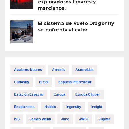
exploradores lunares y
marcianos.
El sistema de vuelo Dragonfly
se enfrenta al calor
Agujeros Negros
Artemis
Asteroides
Curiosity
El Sol
Espacio Interestelar
Estación Espacial
Europa
Europa Clipper
Exoplanetas
Hubble
Ingenuity
Insight
ISS
James Webb
Juno
JWST
Júpiter