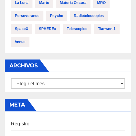
La Luna
Marte
Materia Oscura
MRO
Perseverance
Psyche
Radiotelescopios
SpaceX
SPHEREx
Telescopios
Tianwen-1
Venus
ARCHIVOS
Archivos
META
Registro