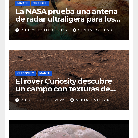
MARTE
SKYFALL
La NASA prueba una antena
de radar ultraligera para los
helicópteros SkyFall Mars
7 DE AGOSTO DE 2026
SENDA ESTELAR
CURIOSITY
MARTE
El rover Curiosity descubre
un campo con texturas de
panal
30 DE JULIO DE 2026
SENDA ESTELAR