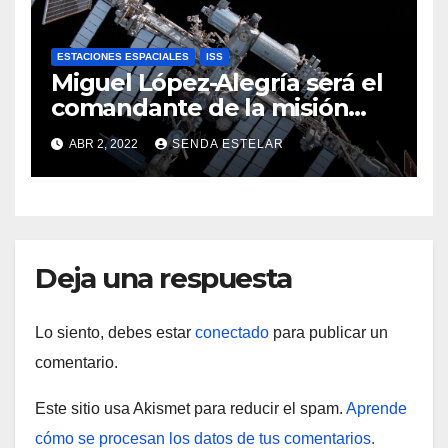
ESTACIONES ESPACIALES
ISS
Miguel López-Alegría será el
comandante de la misión
Axiom (Ax-1)
ABR 2, 2022
SENDA ESTELAR
Deja una respuesta
Lo siento, debes estar
conectado
para publicar un
comentario.
Este sitio usa Akismet para reducir el spam.
Aprende
cómo se procesan los datos de tus comentarios.