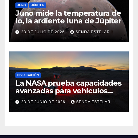
JUNO
JÚPITER
Juno mide la temperatura de
Io, la ardiente luna de Júpiter
23 DE JULIO DE 2026
SENDA ESTELAR
DIVULGACIÓN
La NASA prueba capacidades
avanzadas para vehículos
exploradores lunares y
23 DE JUNIO DE 2026
SENDA ESTELAR
marcianos.