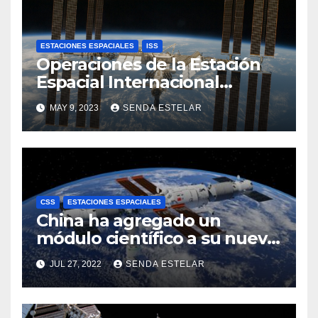
ESTACIONES ESPACIALES
ISS
Operaciones de la Estación
Espacial Internacional
prorogadas hasta 2030
MAY 9, 2023
SENDA ESTELAR
CSS
ESTACIONES ESPACIALES
China ha agregado un
módulo científico a su nueva
estación espacial
JUL 27, 2022
SENDA ESTELAR