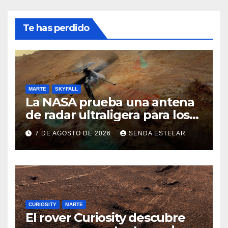
Te has perdido
MARTE
SKYFALL
La NASA prueba una antena
de radar ultraligera para los
helicópteros SkyFall Mars
7 DE AGOSTO DE 2026
SENDA ESTELAR
CURIOSITY
MARTE
El rover Curiosity descubre