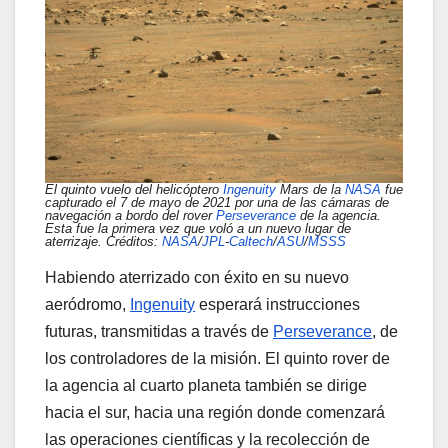
El quinto vuelo del helicóptero
Ingenuity
Mars de la
NASA
fue
capturado el 7 de mayo de 2021 por una de las cámaras de
navegación a bordo del rover
Perseverance
de la agencia.
Esta fue la primera vez que voló a un nuevo lugar de
aterrizaje. Créditos:
NASA
/
JPL
-
Caltech
/
ASU
/
MSSS
Habiendo aterrizado con éxito en su nuevo
aeródromo,
Ingenuity
esperará instrucciones
futuras, transmitidas a través de
Perseverance
, de
los controladores de la misión. El quinto rover de
la agencia al cuarto planeta también se dirige
hacia el sur, hacia una región donde comenzará
las operaciones científicas y la recolección de