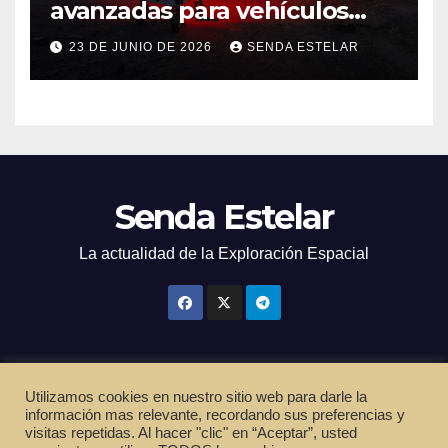
avanzadas para vehículos
exploradores lunares y
23 DE JUNIO DE 2026
SENDA ESTELAR
marcianos.
Senda Estelar
La actualidad de la Exploración Espacial
Utilizamos cookies en nuestro sitio web para darle la
Funciona gracias a WordPress
|
Tema: Newsup de
Themeansar
información mas relevante, recordando sus preferencias y
visitas repetidas. Al hacer "clic" en “Aceptar”, usted
Inicio
Política de privacidad
Cookies
Términos de servicio