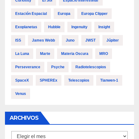
Curiosity
El Sol
Espacio Interestelar
Estación Espacial
Europa
Europa Clipper
Exoplanetas
Hubble
Ingenuity
Insight
ISS
James Webb
Juno
JWST
Júpiter
La Luna
Marte
Materia Oscura
MRO
Perseverance
Psyche
Radiotelescopios
SpaceX
SPHEREx
Telescopios
Tianwen-1
Venus
ARCHIVOS
Archivos