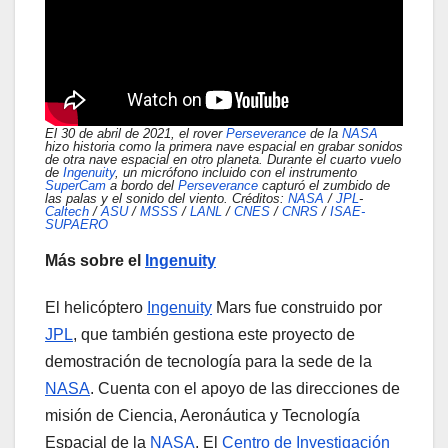
El 30 de abril de 2021, el rover
Perseverance
de la
NASA
hizo historia como la primera nave espacial en grabar sonidos
de otra nave espacial en otro planeta. Durante el cuarto vuelo
de
Ingenuity
, un micrófono incluido con el instrumento
SuperCam
a bordo del
Perseverance
capturó el zumbido de
las palas y el sonido del viento. Créditos:
NASA
/
JPL
-
Caltech
/
ASU
/
MSSS
/
LANL
/
CNES
/
CNRS
/
ISAE-
SUPAERO
Más sobre el
Ingenuity
El helicóptero
Ingenuity
Mars fue construido por
JPL
, que también gestiona este proyecto de
demostración de tecnología para la sede de la
NASA
. Cuenta con el apoyo de las direcciones de
misión de Ciencia, Aeronáutica y Tecnología
Espacial de la
NASA
. El
Centro de Investigación