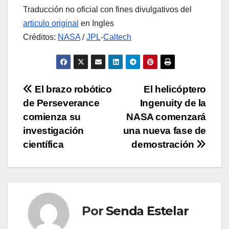
Traducción no oficial con fines divulgativos del
articulo original
en Ingles
Créditos:
NASA
/
JPL
-
Caltech
Navegación
El brazo robótico
El helicóptero
de Perseverance
Ingenuity de la
de
comienza su
NASA comenzará
entradas
investigación
una nueva fase de
científica
demostración
Por
Senda Estelar