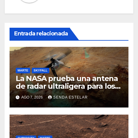
Entrada relacionada
MARTE
SKYFALL
La NASA prueba una antena
de radar ultraligera para los
helicópteros SkyFall Mars
AGO 7, 2026
SENDA ESTELAR