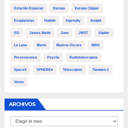
Estación Espacial
Europa
Europa Clipper
Exoplanetas
Hubble
Ingenuity
Insight
ISS
James Webb
Juno
JWST
Júpiter
La Luna
Marte
Materia Oscura
MRO
Perseverance
Psyche
Radiotelescopios
SpaceX
SPHEREx
Telescopios
Tianwen-1
Venus
ARCHIVOS
Archivos