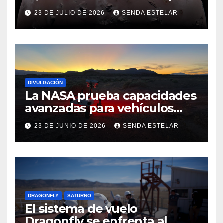
23 DE JULIO DE 2026
SENDA ESTELAR
DIVULGACIÓN
La NASA prueba capacidades
avanzadas para vehículos
exploradores lunares y
23 DE JUNIO DE 2026
SENDA ESTELAR
marcianos.
DRAGONFLY
SATURNO
El sistema de vuelo
Dragonfly se enfrenta al