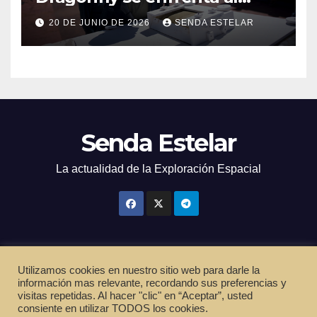
calor
20 DE JUNIO DE 2026
SENDA ESTELAR
Senda Estelar
La actualidad de la Exploración Espacial
Utilizamos cookies en nuestro sitio web para darle la
Funciona gracias a WordPress
|
Tema: Newsup de
Themeansar
información mas relevante, recordando sus preferencias y
visitas repetidas. Al hacer "clic" en “Aceptar”, usted
Inicio
Política de privacidad
Cookies
Términos de servicio
consiente en utilizar TODOS los cookies.