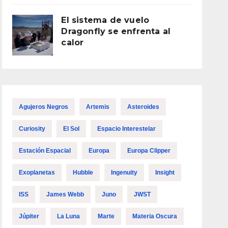
El sistema de vuelo
Dragonfly se enfrenta al
calor
Agujeros Negros
Artemis
Asteroides
Curiosity
El Sol
Espacio Interestelar
Estación Espacial
Europa
Europa Clipper
Exoplanetas
Hubble
Ingenuity
Insight
ISS
James Webb
Juno
JWST
Júpiter
La Luna
Marte
Materia Oscura