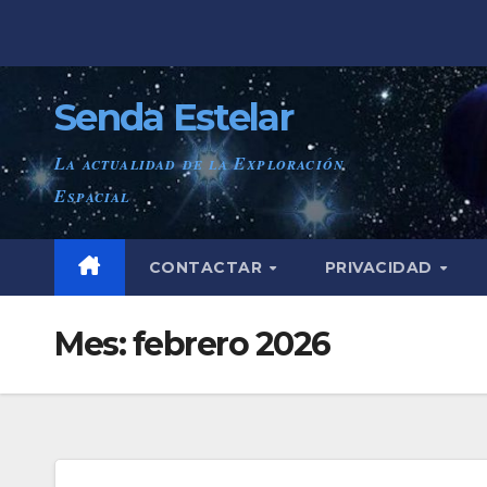
Saltar
al
contenido
Senda Estelar
La actualidad de la Exploración
Espacial
CONTACTAR
PRIVACIDAD
Mes:
febrero 2026