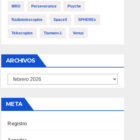
MRO
Perseverance
Psyche
Radiotelescopios
SpaceX
SPHEREx
Telescopios
Tianwen-1
Venus
ARCHIVOS
Archivos
META
Registro