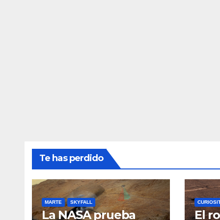
Te has perdido
MARTE
SKYFALL
CURIOSI
La NASA prueba
El r