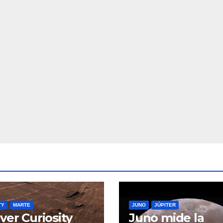
TY
MARTE
JUNO
JÚPITER
over Curiosity
Juno mide la