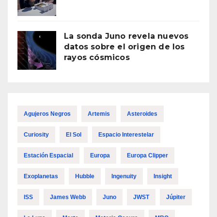
La sonda Juno revela nuevos
datos sobre el origen de los
rayos cósmicos
Agujeros Negros
Artemis
Asteroides
Curiosity
El Sol
Espacio Interestelar
Estación Espacial
Europa
Europa Clipper
Exoplanetas
Hubble
Ingenuity
Insight
ISS
James Webb
Juno
JWST
Júpiter