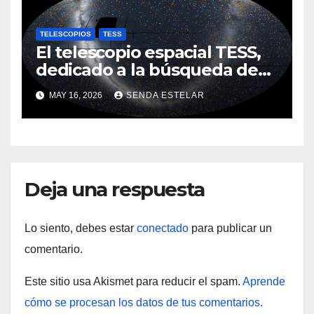
TELESCOPIOS
TESS
El telescopio espacial TESS,
dedicado a la búsqueda de
planetas, revela un cielo
MAY 16, 2026
SENDA ESTELAR
nocturno deslumbrante
Deja una respuesta
Lo siento, debes estar
conectado
para publicar un
comentario.
Este sitio usa Akismet para reducir el spam.
Aprende
cómo se procesan los datos de tus comentarios.