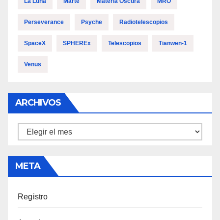
La Luna
Marte
Materia Oscura
MRO
Perseverance
Psyche
Radiotelescopios
SpaceX
SPHEREx
Telescopios
Tianwen-1
Venus
ARCHIVOS
Archivos
META
Registro