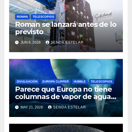
ROMAN
TELESCOPIOS
Roman se lanzará antes de lo
previsto
JUN 6, 2026
SENDA ESTELAR
DIVULGACIÓN
EUROPA CLIPPER
HUBBLE
TELESCOPIOS
Parece que Europa no tiene
columnas de vapor de agua
después de todo
MAY 21, 2026
SENDA ESTELAR