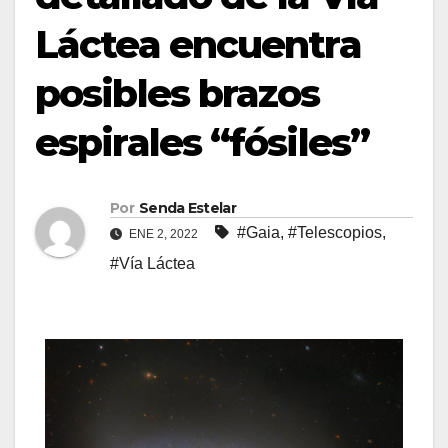
Láctea encuentra
posibles brazos
espirales “fósiles”
Por
Senda Estelar
#Gaia
,
#Telescopios
,
ENE 2, 2022
#Vía Láctea