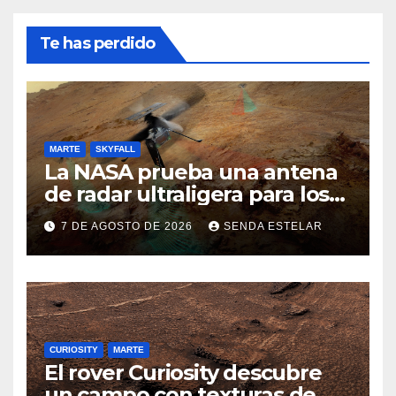
Te has perdido
MARTE
SKYFALL
La NASA prueba una antena
de radar ultraligera para los
helicópteros SkyFall Mars
7 DE AGOSTO DE 2026
SENDA ESTELAR
CURIOSITY
MARTE
El rover Curiosity descubre
un campo con texturas de