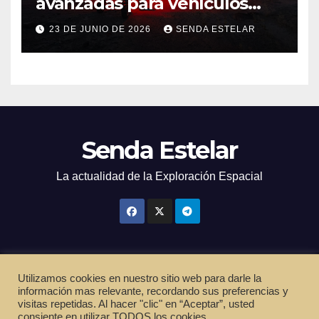
avanzadas para vehículos
exploradores lunares y
23 DE JUNIO DE 2026
SENDA ESTELAR
marcianos.
Senda Estelar
La actualidad de la Exploración Espacial
Utilizamos cookies en nuestro sitio web para darle la
Funciona gracias a WordPress
|
Tema: Newsup de
Themeansar
información mas relevante, recordando sus preferencias y
visitas repetidas. Al hacer "clic" en “Aceptar”, usted
Inicio
Política de privacidad
Cookies
Términos de servicio
consiente en utilizar TODOS los cookies.