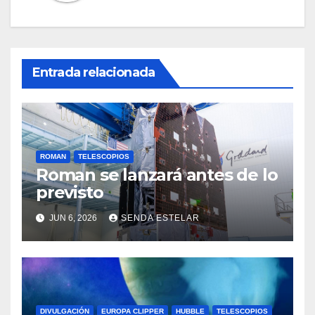
Entrada relacionada
ROMAN
TELESCOPIOS
Roman se lanzará antes de lo
previsto
JUN 6, 2026
SENDA ESTELAR
DIVULGACIÓN
EUROPA CLIPPER
HUBBLE
TELESCOPIOS