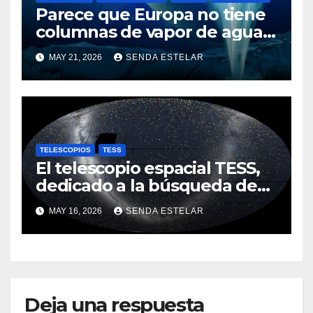
Parece que Europa no tiene
columnas de vapor de agua
después de todo
MAY 21, 2026
SENDA ESTELAR
TELESCOPIOS
TESS
El telescopio espacial TESS,
dedicado a la búsqueda de
planetas, revela un cielo
MAY 16, 2026
SENDA ESTELAR
nocturno deslumbrante
Deja una respuesta