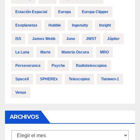
Estación Espacial
Europa
Europa Clipper
Exoplanetas
Hubble
Ingenuity
Insight
ISS
James Webb
Juno
JWST
Júpiter
La Luna
Marte
Materia Oscura
MRO
Perseverance
Psyche
Radiotelescopios
SpaceX
SPHEREx
Telescopios
Tianwen-1
Venus
ARCHIVOS
Archivos