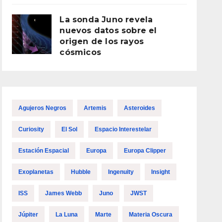
La sonda Juno revela
nuevos datos sobre el
origen de los rayos
cósmicos
Agujeros Negros
Artemis
Asteroides
Curiosity
El Sol
Espacio Interestelar
Estación Espacial
Europa
Europa Clipper
Exoplanetas
Hubble
Ingenuity
Insight
ISS
James Webb
Juno
JWST
Júpiter
La Luna
Marte
Materia Oscura