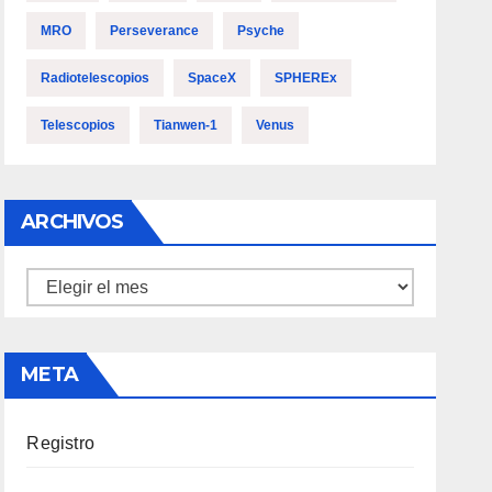
MRO
Perseverance
Psyche
Radiotelescopios
SpaceX
SPHEREx
Telescopios
Tianwen-1
Venus
ARCHIVOS
Archivos
META
Registro