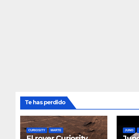
Te has perdido
CURIOSITY
MARTE
JUNO
El rover Curiosity
Juno