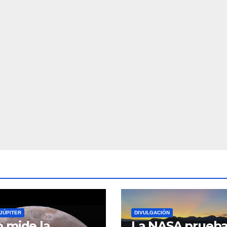
JÚPITER
DIVULGACIÓN
 mide la
La NASA prueb