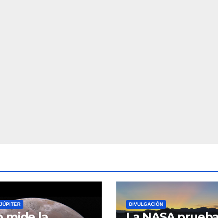
JÚPITER
DIVULGACIÓN
 mide la
La NASA prueb