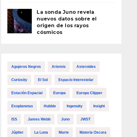
La sonda Juno revela
nuevos datos sobre el
origen de los rayos
cósmicos
Agujeros Negros
Artemis
Asteroides
Curiosity
El Sol
Espacio Interestelar
Estación Espacial
Europa
Europa Clipper
Exoplanetas
Hubble
Ingenuity
Insight
ISS
James Webb
Juno
JWST
Júpiter
La Luna
Marte
Materia Oscura