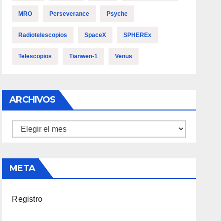
MRO
Perseverance
Psyche
Radiotelescopios
SpaceX
SPHEREx
Telescopios
Tianwen-1
Venus
ARCHIVOS
Archivos
META
Registro