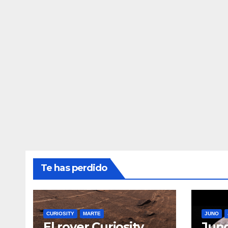
Te has perdido
CURIOSITY
MARTE
JUNO
El rover Curiosity
Juno