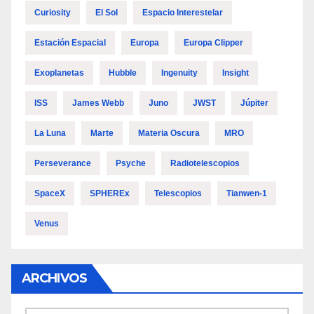
Curiosity
El Sol
Espacio Interestelar
Estación Espacial
Europa
Europa Clipper
Exoplanetas
Hubble
Ingenuity
Insight
ISS
James Webb
Juno
JWST
Júpiter
La Luna
Marte
Materia Oscura
MRO
Perseverance
Psyche
Radiotelescopios
SpaceX
SPHEREx
Telescopios
Tianwen-1
Venus
ARCHIVOS