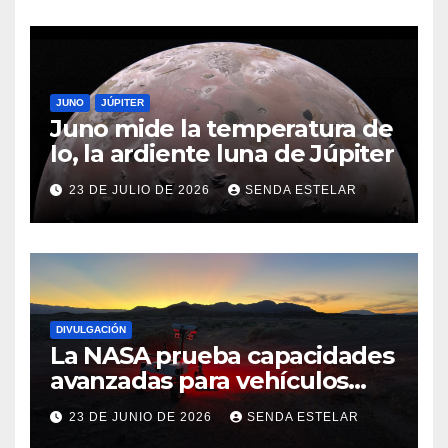
JUNO
JÚPITER
Juno mide la temperatura de
Io, la ardiente luna de Júpiter
23 DE JULIO DE 2026
SENDA ESTELAR
DIVULGACIÓN
La NASA prueba capacidades
avanzadas para vehículos
exploradores lunares y
23 DE JUNIO DE 2026
SENDA ESTELAR
marcianos.