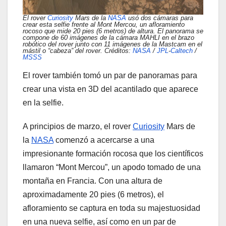
El rover
Curiosity
Mars de la
NASA
usó dos cámaras para
crear esta selfie frente al Mont Mercou, un afloramiento
rocoso que mide 20 pies (6 metros) de altura. El panorama se
compone de 60 imágenes de la cámara MAHLI en el brazo
robótico del rover junto con 11 imágenes de la Mastcam en el
mástil o “cabeza” del rover. Créditos:
NASA
/
JPL
-
Caltech
/
MSSS
El rover también tomó un par de panoramas para
crear una vista en 3D del acantilado que aparece
en la selfie.
A principios de marzo, el rover
Curiosity
Mars de
la
NASA
comenzó a acercarse a una
impresionante formación rocosa que los científicos
llamaron “Mont Mercou”, un apodo tomado de una
montaña en Francia. Con una altura de
aproximadamente 20 pies (6 metros), el
afloramiento se captura en toda su majestuosidad
en una nueva selfie, así como en un par de