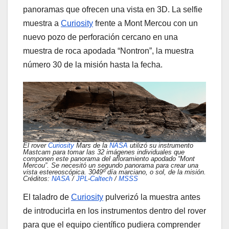
panoramas que ofrecen una vista en 3D. La selfie
muestra a
Curiosity
frente a Mont Mercou con un
nuevo pozo de perforación cercano en una
muestra de roca apodada “Nontron”, la muestra
número 30 de la misión hasta la fecha.
El rover
Curiosity
Mars de la
NASA
utilizó su instrumento
Mastcam para tomar las 32 imágenes individuales que
componen este panorama del afloramiento apodado “Mont
Mercou”. Se necesitó un segundo panorama para crear una
vista estereoscópica. 3049º día marciano, o sol, de la misión.
Créditos:
NASA
/
JPL
-
Caltech
/
MSSS
El taladro de
Curiosity
pulverizó la muestra antes
de introducirla en los instrumentos dentro del rover
para que el equipo científico pudiera comprender