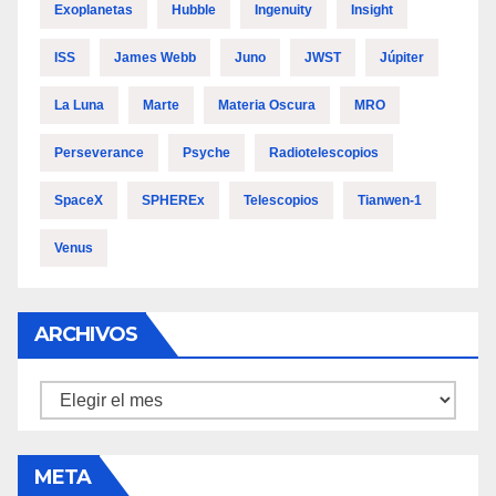
Exoplanetas
Hubble
Ingenuity
Insight
ISS
James Webb
Juno
JWST
Júpiter
La Luna
Marte
Materia Oscura
MRO
Perseverance
Psyche
Radiotelescopios
SpaceX
SPHEREx
Telescopios
Tianwen-1
Venus
ARCHIVOS
Archivos
META