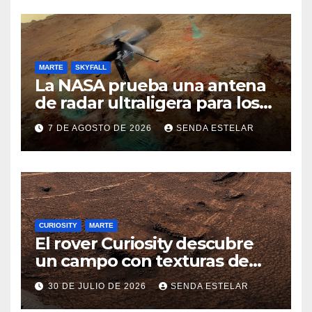
MARTE
SKYFALL
La NASA prueba una antena
de radar ultraligera para los
helicópteros SkyFall Mars
7 DE AGOSTO DE 2026
SENDA ESTELAR
CURIOSITY
MARTE
El rover Curiosity descubre
un campo con texturas de
panal
30 DE JULIO DE 2026
SENDA ESTELAR