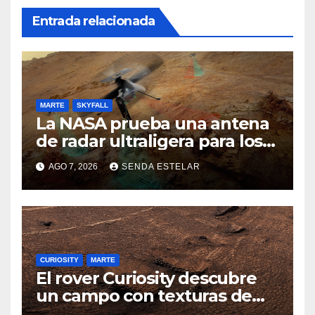
Entrada relacionada
MARTE
SKYFALL
La NASA prueba una antena
de radar ultraligera para los
helicópteros SkyFall Mars
AGO 7, 2026
SENDA ESTELAR
CURIOSITY
MARTE
El rover Curiosity descubre
un campo con texturas de
panal