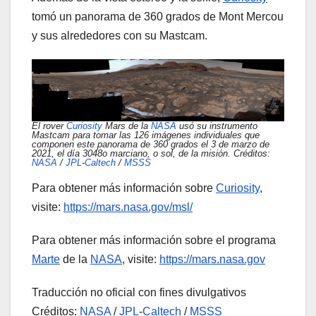
tomó un panorama de 360 ​​grados de Mont Mercou
y sus alrededores con su Mastcam.
El rover
Curiosity
Mars de la
NASA
usó su instrumento
Mastcam para tomar las 126 imágenes individuales que
componen este panorama de 360 grados el 3 de marzo de
2021, el día 3048o marciano, o sol, de la misión. Créditos:
NASA
/
JPL
-
Caltech
/
MSSS
Para obtener más información sobre
Curiosity
,
visite:
https://mars.nasa.gov/msl/
Para obtener más información sobre el programa
Marte
de la
NASA
, visite:
https://mars.nasa.gov
Traducción no oficial con fines divulgativos
Créditos:
NASA
/
JPL
-
Caltech
/
MSSS