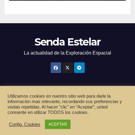
Senda Estelar
La actualidad de la Exploración Espacial
Utilizamos cookies en nuestro sitio web para darle la
Funciona gracias a WordPress
|
Tema: Newsup de
Themeansar
información mas relevante, recordando sus preferencias y
visitas repetidas. Al hacer "clic" en “Aceptar”, usted
Inicio
Política de privacidad
Cookies
Términos de servicio
consiente en utilizar TODOS los cookies.
Contactar
Suscripción
Config. Cookies
ACEPTAR