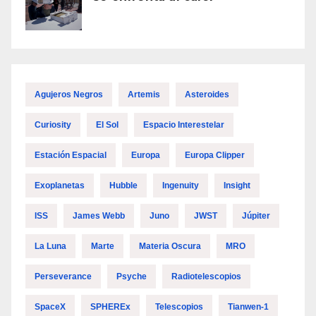
Agujeros Negros
Artemis
Asteroides
Curiosity
El Sol
Espacio Interestelar
Estación Espacial
Europa
Europa Clipper
Exoplanetas
Hubble
Ingenuity
Insight
ISS
James Webb
Juno
JWST
Júpiter
La Luna
Marte
Materia Oscura
MRO
Perseverance
Psyche
Radiotelescopios
SpaceX
SPHEREx
Telescopios
Tianwen-1