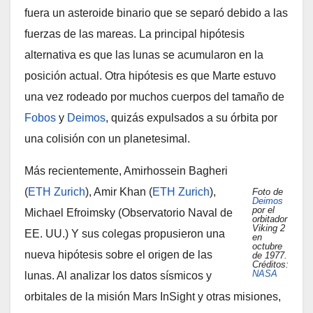
fuera un asteroide binario que se separó debido a las
fuerzas de las mareas. La principal hipótesis
alternativa es que las lunas se acumularon en la
posición actual. Otra hipótesis es que Marte estuvo
una vez rodeado por muchos cuerpos del tamaño de
Fobos
y
Deimos
, quizás expulsados ​​a su órbita por
una colisión con un planetesimal.
Más recientemente, Amirhossein Bagheri
(
ETH Zurich
), Amir Khan (
ETH Zurich
),
Foto de
Deimos
por el
Michael Efroimsky (Observatorio Naval de
orbitador
Viking 2
EE. UU.) Y sus colegas propusieron una
en
octubre
nueva hipótesis sobre el origen de las
de 1977.
Créditos:
NASA
lunas. Al analizar los datos sísmicos y
orbitales de la misión Mars InSight y otras misiones,