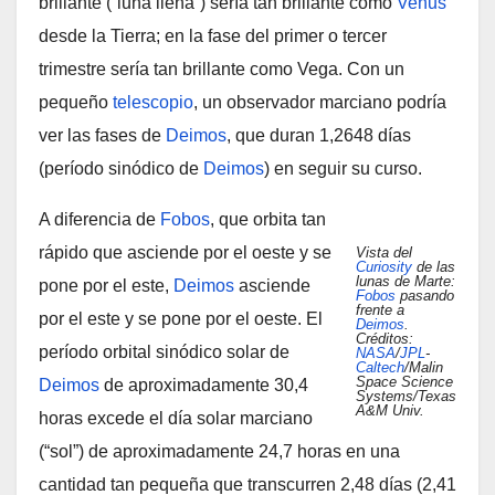
brillante (“luna llena”) sería tan brillante como
Venus
desde la Tierra; en la fase del primer o tercer
trimestre sería tan brillante como Vega. Con un
pequeño
telescopio
, un observador marciano podría
ver las fases de
Deimos
, que duran 1,2648 días
(período sinódico de
Deimos
) en seguir su curso.
A diferencia de
Fobos
, que orbita tan
rápido que asciende por el oeste y se
Vista del
Curiosity
de las
lunas de Marte:
pone por el este,
Deimos
asciende
Fobos
pasando
frente a
por el este y se pone por el oeste. El
Deimos
.
Créditos:
período orbital sinódico solar de
NASA
/
JPL
-
Caltech
/Malin
Space Science
Deimos
de aproximadamente 30,4
Systems/Texas
A&M Univ.
horas excede el día solar marciano
(“sol”) de aproximadamente 24,7 horas en una
cantidad tan pequeña que transcurren 2,48 días (2,41