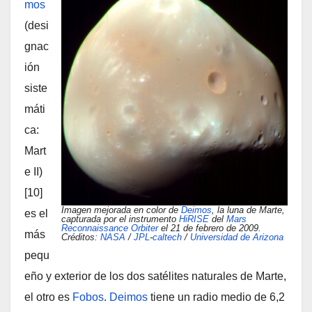
mos
(desi
gnac
ión
siste
máti
ca:
Mart
e II)
[10]
Imagen mejorada en color de
Deimos
, la luna de Marte,
es el
capturada por el instrumento
HiRISE
del
Mars
Reconnaissance Orbiter
el 21 de febrero de 2009.
más
Créditos:
NASA
/
JPL
-
caltech
/
Universidad de Arizona
pequ
eño y exterior de los dos satélites naturales de Marte,
el otro es
Fobos
.
Deimos
tiene un radio medio de 6,2