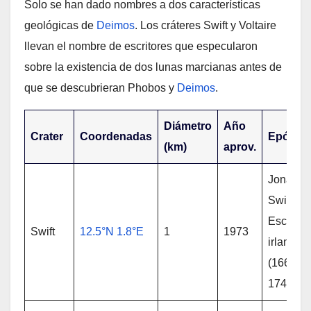
Solo se han dado nombres a dos características
geológicas de
Deimos
. Los cráteres Swift y Voltaire
llevan el nombre de escritores que especularon
sobre la existencia de dos lunas marcianas antes de
que se descubrieran Phobos y
Deimos
.
Diámetro
Año
Crater
Coordenadas
Epónim
(km)
aprov.
Jonatha
Swift;
Escritor
Swift
12.5°N 1.8°E
1
1973
irlandés
(1667-
1745)