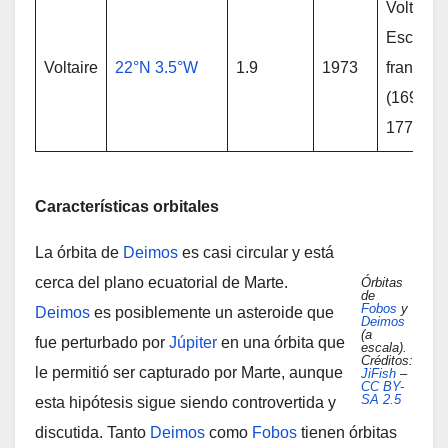
Voltaire;
Escritor
Voltaire
22°N 3.5°W
1.9
1973
francés
(1694-
1778)
Características orbitales
La órbita de
Deimos
es casi circular y está
cerca del plano ecuatorial de Marte.
Órbitas
de
Fobos
y
Deimos
es posiblemente un asteroide que
Deimos
(a
fue perturbado por
Júpiter
en una órbita que
escala).
Créditos:
le permitió ser capturado por Marte, aunque
JiFish
–
CC BY-
SA 2.5
esta hipótesis sigue siendo controvertida y
discutida. Tanto
Deimos
como
Fobos
tienen órbitas