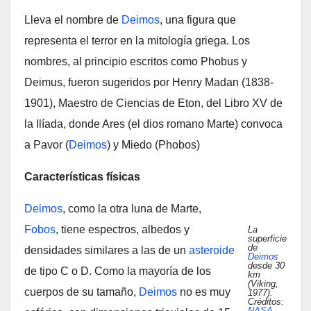
Lleva el nombre de
Deimos
, una figura que
representa el terror en la mitología griega. Los
nombres, al principio escritos como Phobus y
Deimus, fueron sugeridos por Henry Madan (1838-
1901), Maestro de Ciencias de Eton, del Libro XV de
la Ilíada, donde Ares (el dios romano Marte) convoca
a Pavor (
Deimos
) y Miedo (Phobos)
Características físicas
Deimos
, como la otra luna de Marte,
Fobos
, tiene espectros, albedos y
La
superficie
de
densidades similares a las de un
asteroide
Deimos
desde 30
de tipo C o D. Como la mayoría de los
km
(Viking,
cuerpos de su tamaño,
Deimos
no es muy
1977).
Créditos:
NASA
,