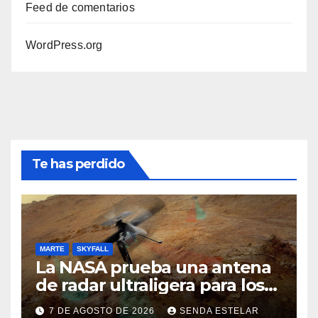
Feed de comentarios
WordPress.org
Te has perdido
MARTE
SKYFALL
La NASA prueba una antena
de radar ultraligera para los
helicópteros SkyFall Mars
7 DE AGOSTO DE 2026
SENDA ESTELAR