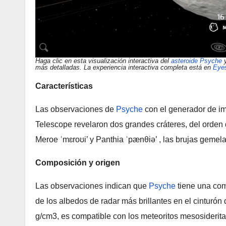
Haga clic en esta visualización interactiva del
asteroide
Psyche
y
más detalladas. La experiencia interactiva completa está en
Eyes
Características
Las observaciones de
Psyche
con el generador de i
Telescope revelaron dos grandes cráteres, del orden
Meroe ˈmɛroʊi’ y Panthia ˈpænθiə’ , las brujas geme
Composición y origen
Las observaciones indican que
Psyche
tiene una com
de los albedos de radar más brillantes en el cinturón 
g/cm3, es compatible con los meteoritos mesosiderita 