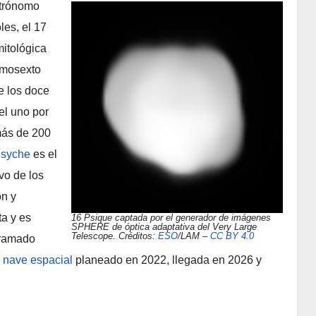
strónomo
les, el 17
mitológica
cimosexto
e los doce
el uno por
 más de 200
syche
es el
vo de los
ón y
ta y es
16 Psique captada por el generador de imágenes
SPHERE de óptica adaptativa del Very Large
Telescope. Créditos:
ESO
/LAM –
CC BY 4.0
gramado
 nave espacial
planeado en 2022, llegada en 2026 y