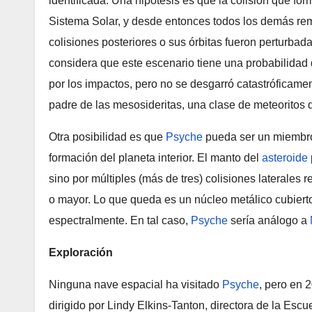
identificada. Una hipótesis es que la colisión que fo
Sistema Solar, y desde entonces todos los demás rem
colisiones posteriores o sus órbitas fueron perturba
considera que este escenario tiene una probabilidad 
por los impactos, pero no se desgarró catastróficame
padre de las mesosideritas, una clase de meteoritos d
Otra posibilidad es que
Psyche
pueda ser un miembro 
formación del planeta interior. El manto del
asteroide
sino por múltiples (más de tres) colisiones laterale
o mayor. Lo que queda es un núcleo metálico cubierto 
espectralmente. En tal caso,
Psyche
sería análogo a
Exploración
Ninguna nave espacial ha visitado
Psyche
, pero en 
dirigido por Lindy Elkins-Tanton, directora de la Escu