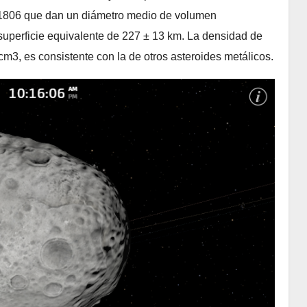
 1806 que dan un diámetro medio de volumen
superficie equivalente de 227 ± 13 km. La densidad de
cm3, es consistente con la de otros asteroides metálicos.