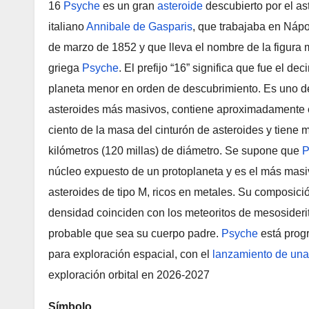
16
Psyche
es un gran
asteroide
descubierto por el a
italiano
Annibale de Gasparis
, que trabajaba en Nápo
de marzo de 1852 y que lleva el nombre de la figura 
griega
Psyche
. El prefijo “16” significa que fue el de
planeta menor en orden de descubrimiento. Es uno d
asteroides más masivos, contiene aproximadamente 
ciento de la masa del cinturón de asteroides y tiene
kilómetros (120 millas) de diámetro. Se supone que
P
núcleo expuesto de un protoplaneta y es el más masi
asteroides de tipo M, ricos en metales. Su composici
densidad coinciden con los meteoritos de mesosideri
probable que sea su cuerpo padre.
Psyche
está pro
para exploración espacial, con el
lanzamiento de una
exploración orbital en 2026-2027
Símbolo