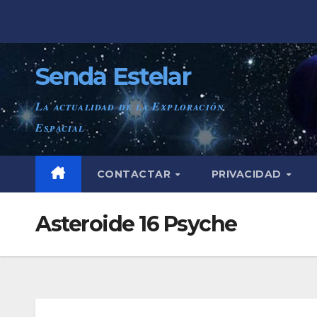
Saltar
al
contenido
Senda Estelar
La actualidad de la Exploración
Espacial
CONTACTAR
PRIVACIDAD
Asteroide 16 Psyche