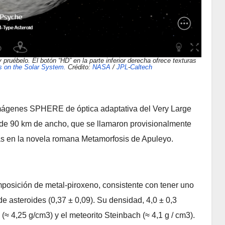
 pruébelo. El botón “HD” en la parte inferior derecha ofrece texturas
 on the Solar System.
Crédito:
NASA
/
JPL
-
Caltech
mágenes SPHERE de óptica adaptativa del Very Large
 de 90 km de ancho, que se llamaron provisionalmente
las en la novela romana Metamorfosis de Apuleyo.
posición de metal-piroxeno, consistente con tener uno
de asteroides (0,37 ± 0,09). Su densidad, 4,0 ± 0,3
(≈ 4,25 g/cm3) y el meteorito Steinbach (≈ 4,1 g / cm3).