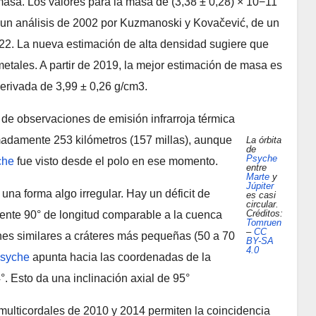
masa. Los valores para la masa de (3,38 ± 0,28) × 10−11
 un análisis de 2002 por Kuzmanoski y Kovačević, de un
2. La nueva estimación de alta densidad sugiere que
tales. A partir de 2019, la mejor estimación de masa es
erivada de 3,99 ± 0,26 g/cm3.
de observaciones de emisión infrarroja térmica
adamente 253 kilómetros (157 millas), aunque
La órbita
de
Psyche
che
fue visto desde el polo en ese momento.
entre
Marte
y
Júpiter
 una forma algo irregular. Hay un déficit de
es casi
circular.
Créditos:
nte 90° de longitud comparable a la cuenca
Tomruen
–
CC
es similares a cráteres más pequeñas (50 a 70
BY-SA
4.0
syche
apunta hacia las coordenadas de la
4°. Esto da una inclinación axial de 95°
multicordales de 2010 y 2014 permiten la coincidencia