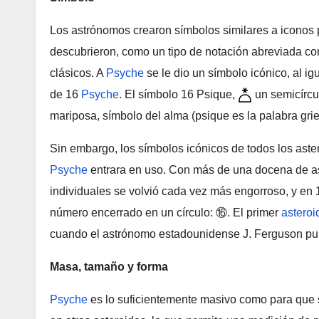
Los astrónomos crearon símbolos similares a iconos 
descubrieron, como un tipo de notación abreviada con
clásicos. A
Psyche
se le dio un símbolo icónico, al i
de 16
Psyche
. El símbolo 16 Psique,
un semicírcul
mariposa, símbolo del alma (psique es la palabra grieg
Sin embargo, los símbolos icónicos de todos los ast
Psyche
entrara en uso. Con más de una docena de as
individuales se volvió cada vez más engorroso, y en 
número encerrado en un círculo: ⑯. El primer
asteroi
cuando el astrónomo estadounidense J. Ferguson pu
Masa, tamaño y forma
Psyche
es lo suficientemente masivo como para que 