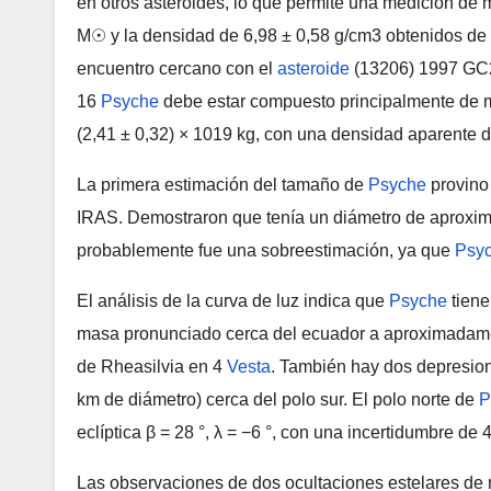
en otros asteroides, lo que permite una medición de 
M☉ y la densidad de 6,98 ± 0,58 g/cm3 obtenidos de
encuentro cercano con el
asteroide
(13206) 1997 GC2
16
Psyche
debe estar compuesto principalmente de me
(2,41 ± 0,32) × 1019 kg, con una densidad aparente d
La primera estimación del tamaño de
Psyche
provino 
IRAS. Demostraron que tenía un diámetro de aproxim
probablemente fue una sobreestimación, ya que
Psy
El análisis de la curva de luz indica que
Psyche
tiene
masa pronunciado cerca del ecuador a aproximadame
de Rheasilvia en 4
Vesta
. También hay dos depresion
km de diámetro) cerca del polo sur. El polo norte de
P
eclíptica β = 28 °, λ = −6 °, con una incertidumbre de 
Las observaciones de dos ocultaciones estelares de 