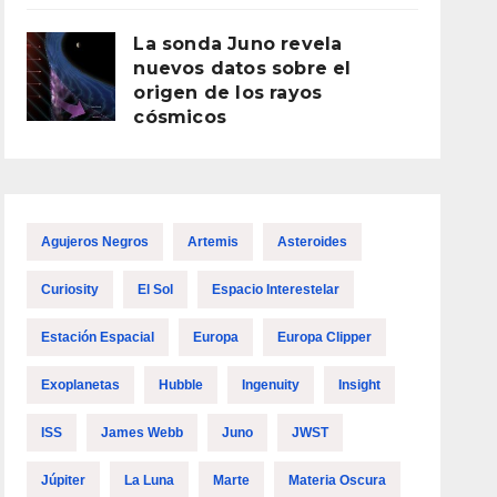
La sonda Juno revela
nuevos datos sobre el
origen de los rayos
cósmicos
Agujeros Negros
Artemis
Asteroides
Curiosity
El Sol
Espacio Interestelar
Estación Espacial
Europa
Europa Clipper
Exoplanetas
Hubble
Ingenuity
Insight
ISS
James Webb
Juno
JWST
Júpiter
La Luna
Marte
Materia Oscura