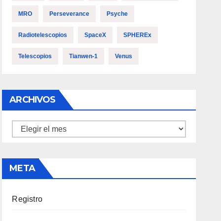
MRO
Perseverance
Psyche
Radiotelescopios
SpaceX
SPHEREx
Telescopios
Tianwen-1
Venus
ARCHIVOS
Archivos
META
Registro