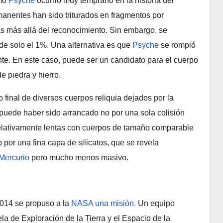
rmó
Psyche
ocurrió muy temprano en la historia del
anentes han sido triturados en fragmentos por
das más allá del reconocimiento. Sin embargo, se
de solo el 1%. Una alternativa es que
Psyche
se rompió
nte. En este caso, puede ser un candidato para el cuerpo
e piedra y hierro.
final de diversos cuerpos reliquia dejados por la
puede haber sido arrancado no por una sola colisión
s relativamente lentas con cuerpos de tamaño comparable
por una fina capa de silicatos, que se revela
Mercurio
pero mucho menos masivo.
2014 se propuso a la
NASA
una misión.
Un equipo
ela de Exploración de la Tierra y el Espacio de la